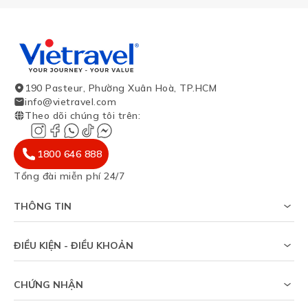
190 Pasteur, Phường Xuân Hoà, TP.HCM
info@vietravel.com
Theo dõi chúng tôi trên
:
1800 646 888
Tổng đài miễn phí 24/7
THÔNG TIN
Về chúng tôi
Khảo sát tỷ lệ đạt visa
ĐIỀU KIỆN - ĐIỀU KHOẢN
Tạp chí du lịch
Chính sách riêng tư
Tin tức
Thỏa thuận sử dụng
Sitemap
CHỨNG NHẬN
Chính sách bảo vệ dữ liệu cá nhân
Trợ giúp