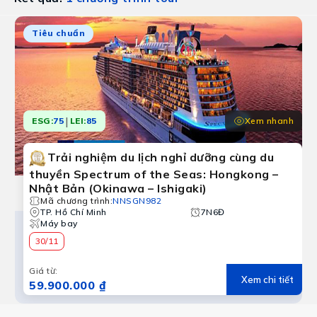
Du lịch Sống động phương nam
Tiêu chuẩn
|
Xem nhanh
ESG:
75
LEI:
85
Trải nghiệm du lịch nghỉ dưỡng cùng du
thuyền Spectrum of the Seas: Hongkong –
Nhật Bản (Okinawa – Ishigaki)
Mã chương trình
:
NNSGN982
TP. Hồ Chí Minh
7N6Đ
Máy bay
30/11
Giá từ
:
Xem chi tiết
59.900.000 ₫