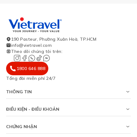
190 Pasteur, Phường Xuân Hoà, TP.HCM
info@vietravel.com
Theo dõi chúng tôi trên
:
1800 646 888
Tổng đài miễn phí 24/7
THÔNG TIN
Về chúng tôi
Khảo sát tỷ lệ đạt visa
ĐIỀU KIỆN - ĐIỀU KHOẢN
Tạp chí du lịch
Chính sách riêng tư
Tin tức
Thỏa thuận sử dụng
Sitemap
CHỨNG NHẬN
Chính sách bảo vệ dữ liệu cá nhân
Trợ giúp