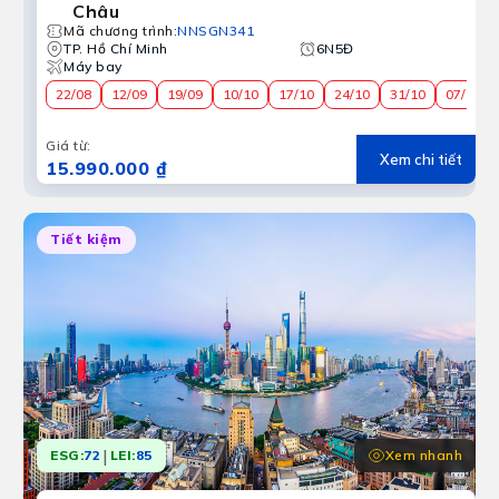
Châu
Mã chương trình
:
NNSGN341
TP. Hồ Chí Minh
6N5Đ
Máy bay
22/08
12/09
19/09
10/10
17/10
24/10
31/10
07/11
Giá từ
:
Xem chi tiết
15.990.000 ₫
Tiết kiệm
|
Xem nhanh
ESG:
72
LEI:
85