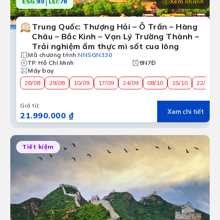
|
Xem nhanh
ESG:
80
LEI:
78
Trung Quốc: Thượng Hải – Ô Trấn – Hàng
Châu – Bắc Kinh – Vạn Lý Trường Thành –
Trải nghiệm ẩm thực mì sốt cua lông
Mã chương trình
:
NNSGN330
TP. Hồ Chí Minh
8N7Đ
Máy bay
28/08
29/08
10/09
17/09
24/09
08/10
15/10
22/10
Giá từ
:
Xem chi tiết
21.990.000 ₫
Tiết kiệm