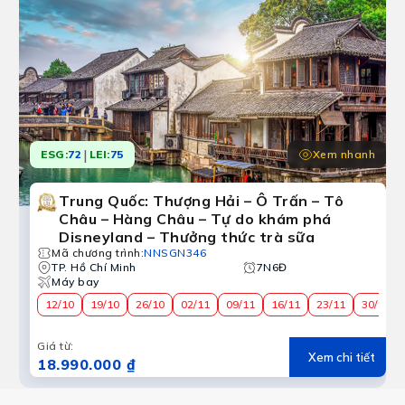
|
Xem nhanh
ESG:
72
LEI:
75
Trung Quốc: Thượng Hải – Ô Trấn – Tô
Châu – Hàng Châu – Tự do khám phá
Disneyland – Thưởng thức trà sữa
Mã chương trình
:
NNSGN346
TP. Hồ Chí Minh
7N6Đ
Máy bay
12/10
19/10
26/10
02/11
09/11
16/11
23/11
30/11
Giá từ
:
Xem chi tiết
18.990.000 ₫