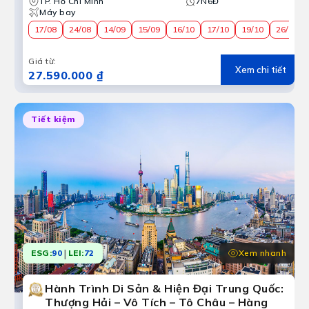
TP. Hồ Chí Minh
7N6Đ
Máy bay
17/08
24/08
14/09
15/09
16/10
17/10
19/10
26/10
Giá từ
:
Xem chi tiết
27.590.000 ₫
Tiết kiệm
|
Xem nhanh
ESG:
90
LEI:
72
Hành Trình Di Sản & Hiện Đại Trung Quốc:
Thượng Hải – Vô Tích – Tô Châu – Hàng