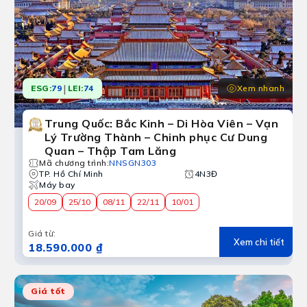
|
Xem nhanh
ESG:
79
LEI:
74
Trung Quốc: Bắc Kinh – Di Hòa Viên – Vạn
Lý Trường Thành – Chinh phục Cư Dung
Quan – Thập Tam Lăng
Mã chương trình
:
NNSGN303
TP. Hồ Chí Minh
4N3Đ
Máy bay
20/09
25/10
08/11
22/11
10/01
Giá từ
:
Xem chi tiết
18.590.000 ₫
Giá tốt