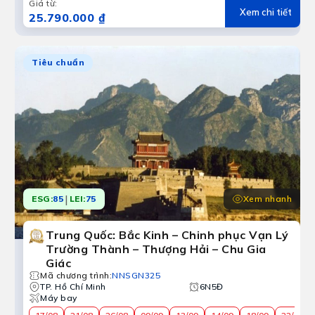
Giá từ
:
Xem chi tiết
25.790.000 ₫
Tiêu chuẩn
|
Xem nhanh
ESG:
85
LEI:
75
Trung Quốc: Bắc Kinh – Chinh phục Vạn Lý
Trường Thành – Thượng Hải – Chu Gia
Giác
Mã chương trình
:
NNSGN325
TP. Hồ Chí Minh
6N5Đ
Máy bay