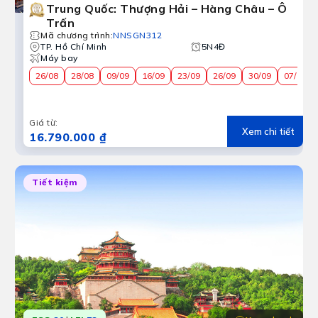
Trung Quốc: Thượng Hải – Hàng Châu – Ô
Du lịch Bắc Kinh Thượng Hải
Trấn
Cấm Thành uy nghiêm, chinh phục Vạn Lý Trường Thành kỳ
Mã chương trình
:
NNSGN312
TP. Hồ Chí Minh
5N4Đ
Máy bay
26/08
28/08
09/09
16/09
23/09
26/09
30/09
07/10
Giá từ
:
Xem chi tiết
16.790.000 ₫
Tiết kiệm