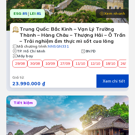
|
Xem nhanh
ESG:
85
LEI:
81
Trung Quốc: Bắc Kinh – Vạn Lý Trường
Thành – Hàng Châu – Thượng Hải – Ô Trấn
– Trải nghiệm ẩm thực mì sốt cua lông
Mã chương trình
:
NNSGN331
TP. Hồ Chí Minh
8N7Đ
Máy bay
29/08
30/08
10/09
27/09
11/10
12/10
18/10
26/10
Giá từ
:
Xem chi tiết
23.990.000 ₫
Tiết kiệm