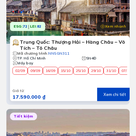
|
Xem nhanh
ESG:
72
LEI:
82
Trung Quốc: Thượng Hải – Hàng Châu – Vô
Tích – Tô Châu
Mã chương trình
:
NNSGN311
TP. Hồ Chí Minh
5N4Đ
Máy bay
02/09
09/09
16/09
15/10
25/10
29/10
31/10
07/11
Giá từ
:
Xem chi tiết
17.590.000 ₫
Tiết kiệm