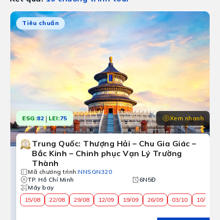
Tiêu chuẩn
|
Xem nhanh
ESG:
82
LEI:
75
Trung Quốc: Thượng Hải – Chu Gia Giác –
Bắc Kinh – Chinh phục Vạn Lý Trường
Thành
Mã chương trình
:
NNSGN320
TP. Hồ Chí Minh
6N5Đ
Máy bay
15/08
22/08
29/08
12/09
19/09
26/09
03/10
10/10