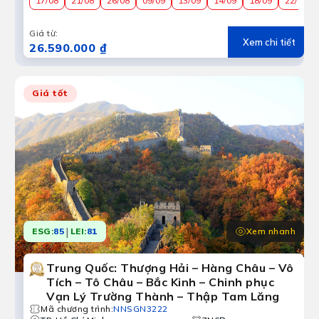
17/08
21/08
26/08
09/09
13/09
14/09
18/09
22/10
Giá từ
:
Xem chi tiết
26.590.000 ₫
Giá tốt
|
Xem nhanh
ESG:
85
LEI:
81
Trung Quốc: Thượng Hải – Hàng Châu – Vô
Tích – Tô Châu – Bắc Kinh – Chinh phục
Vạn Lý Trường Thành – Thập Tam Lăng
Mã chương trình
:
NNSGN3222