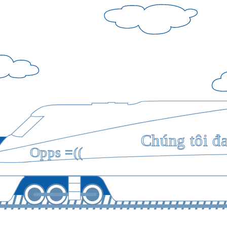
Chúng tôi đ
Opps =((