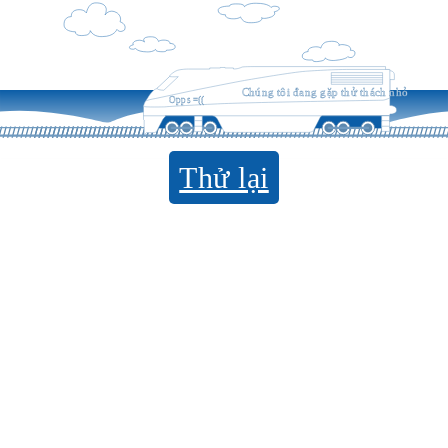
Chúng tôi đang gặp thử thách nhỏ
Opps =((
Thử lại