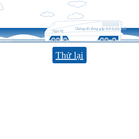
Chúng tôi đang gặp thử thách nhỏ
Opps =((
Thử lại