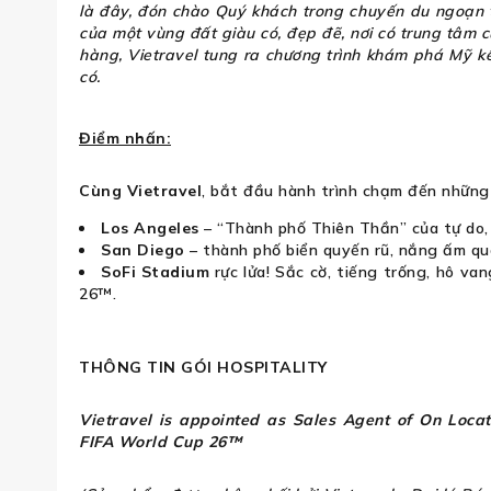
là đây, đón chào Quý khách trong chuyến du ngoạn t
của một vùng đất giàu có, đẹp đẽ, nơi có trung tâm c
hàng, Vietravel tung ra chương trình khám phá Mỹ k
có.
Điểm nhấn:
Cùng Vietravel
, bắt đầu hành trình chạm đến những 
Los Angeles
– “Thành phố Thiên Thần” của tự do,
San Diego
– thành phố biển quyến rũ, nắng ấm qu
SoFi Stadium
rực lửa! Sắc cờ, tiếng trống, hô va
26™.
THÔNG TIN GÓI HOSPITALITY
Vietravel is appointed as Sales Agent of On Locat
FIFA World Cup 26™