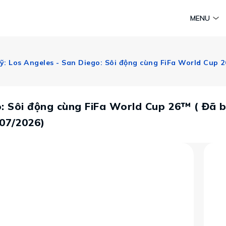
am
Huyền thoại Chăm Pa
Tinh hoa văn hoá biển
Sức sống 
MENU
Vietravel MICE
Vietravel Loyalty
Hành trình Caravan
t visa
o: Sôi động cùng FiFa World Cup 26™ ( Đã 
/07/2026)