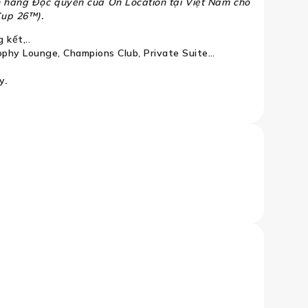
n hàng Độc quyền của On Location tại Việt Nam cho
Cup 26™).
 kết,..
rophy Lounge, Champions Club, Private Suite…
ty
.