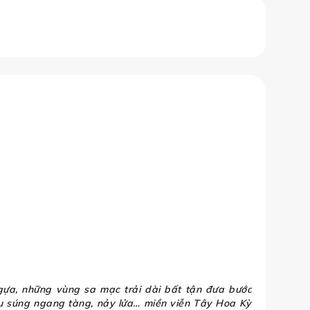
orld Cup 26™ ( Đã bao gồm Vé Hospit
ngựa, những vùng sa mạc trải dài bất tận đưa bước
ấu súng ngang tàng, nảy lửa… miền viễn Tây Hoa Kỳ