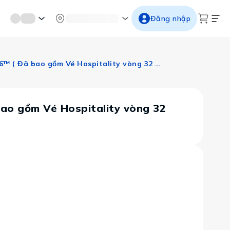
mới miền di sản
Từ cố đô đến thành thăng long
Ngắm ho
Đăng nhập
Bờ Tây Mỹ: Los Angeles - San Diego: Sôi động cùng FiFa World Cup 26™ ( Đã bao gồm Vé Hospitality vòng 32 nhất bảng H và nhì bảng J ngày 02/07/2026)
bao gồm Vé Hospitality vòng 32