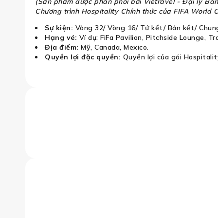
(Sản phẩm được phân phối bởi Vietravel - Đại lý Bá
Chương trình Hospitality Chính thức của FIFA World 
Sự kiện:
Vòng 32/ Vòng 16/
Tứ kết/ Bán kết/ Chung
Hạng vé:
Ví dụ:
FiFa Pavilion, Pitchside Lounge, T
Địa điểm:
Mỹ, Canada, Mexico.
Quyền lợi đặc quyền:
Quyền lợi của gói Hospitali