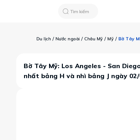
Chatbot
Tour Tet 2025
ASEAN Cup
Sống động phương n
Tìm kiếm
Vietravel
Về chúng tôi
Tạp chí du lịch
 / 
 / 
 / 
 / 
Du lịch
Nước ngoài
Châu Mỹ
Mỹ
Tin tức
Vận chuyển
Khảo sát tỷ lệ đạ
Tra cứu booking
Khuyến mãi
Bờ Tây Mỹ: Los Angeles - San Dieg
nhất bảng H và nhì bảng J ngày 02
Tin tức
Liên hệ