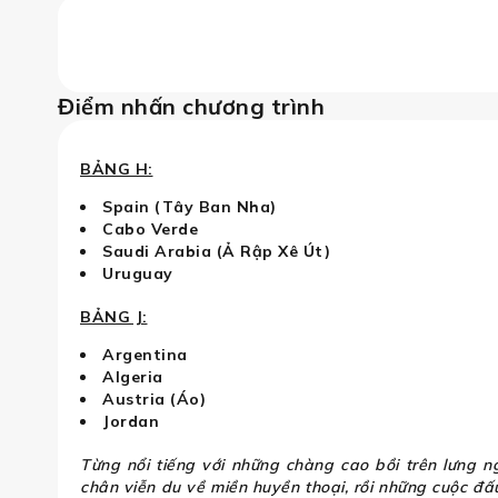
Điểm nhấn chương trình
BẢNG H:
Spain (Tây Ban Nha)
Cabo Verde
Saudi Arabia (Ả Rập Xê Út)
Uruguay
BẢNG J:
s - San Diego: Sôi động cùng FiFa W
Argentina
Algeria
Austria (Áo)
Jordan
Từng nổi tiếng với những chàng cao bồi trên lưng 
chân viễn du về miền huyền thoại, rồi những cuộc đ