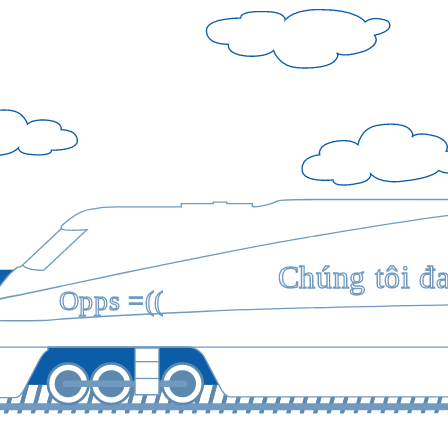
Chúng tôi đ
Opps =((