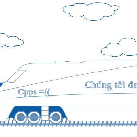
Chúng tôi đ
Opps =((