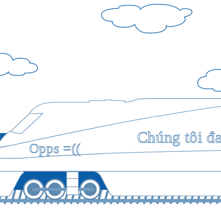
Chúng tôi đ
Opps =((