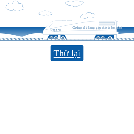
Chúng tôi đang gặp thử thách nhỏ
Opps =((
Thử lại