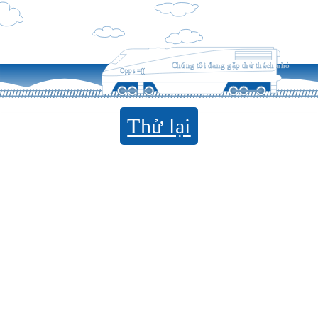
Chúng tôi đang gặp thử thách nhỏ
Opps =((
Thử lại