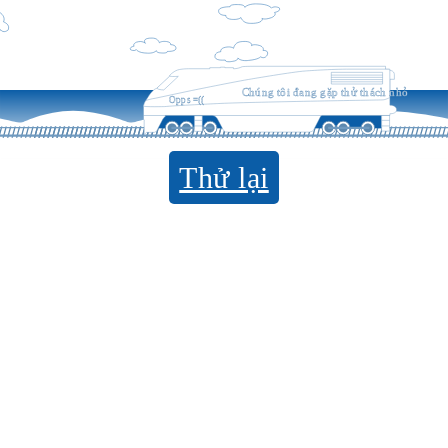
Chúng tôi đang gặp thử thách nhỏ
Opps =((
Thử lại