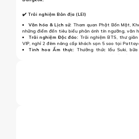
✔️ Trải nghiệm Bản địa (LEI)
Văn hóa & Lịch sử:
Tham quan Phật Bốn Mặt, Kh
những điểm đến tiêu biểu phản ánh tín ngưỡng, văn h
Trải nghiệm Độc đáo:
Trải nghiệm BTS, thư giãn
VIP, nghỉ 2 đêm nâng cấp khách sạn 5 sao tại Pattay
Tinh hoa Ẩm thực:
Thưởng thức lẩu Suki, bữa
Michelin tại Suan Thip Riverside và các bữa ăn địa p