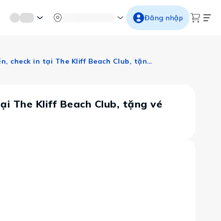
mới miền di sản
Từ cố đô đến thành thăng long
Ngắm ho
Đăng nhập
Thái Lan: Bangkok – Pattaya (Làng Nong Nooch, Chợ nổi Bốn Miền, check in tại The Kliff Beach Club, tặng vé Colosseum Show, trải nghiệm ẩm thực Michelin)
i The Kliff Beach Club, tặng vé