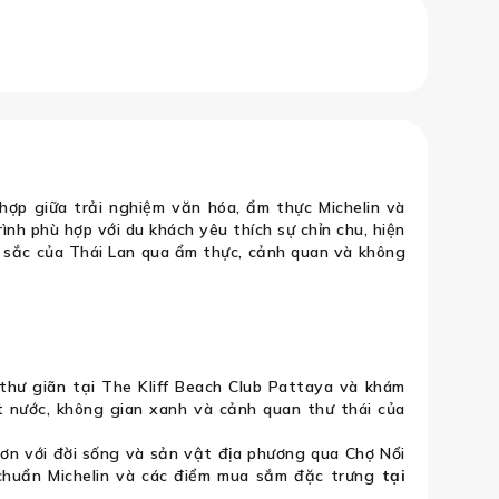
Miền, check in tại The Kliff Beach 
hợp giữa trải nghiệm văn hóa, ẩm thực Michelin và
nh phù hợp với du khách yêu thích sự chỉn chu, hiện
sắc của Thái Lan qua ẩm thực, cảnh quan và không
thư giãn tại The Kliff Beach Club Pattaya và khám
 nước, không gian xanh và cảnh quan thư thái của
ơn với đời sống và sản vật địa phương qua Chợ Nổi
chuẩn Michelin và các điểm mua sắm đặc trưng
tại