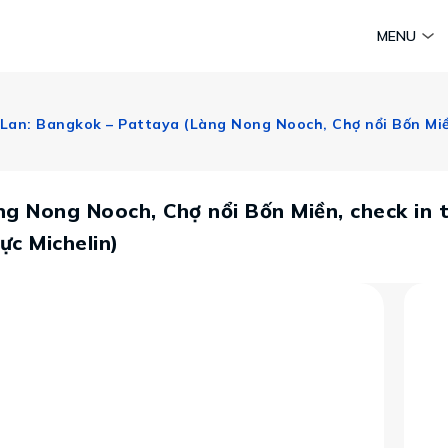
am
Huyền thoại Chăm Pa
Tinh hoa văn hoá biển
Sức sống 
MENU
Vietravel MICE
Vietravel Loyalty
Hành trình Caravan
t visa
g Nong Nooch, Chợ nổi Bốn Miền, check in tạ
c Michelin)