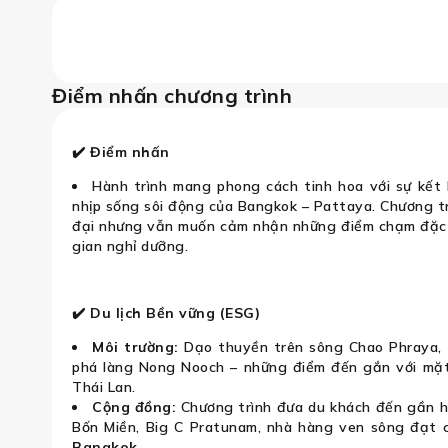
ttaya (Làng Nong Nooch, Chợ nổi Bốn 
Điểm nhấn chương trình
✔️ Điểm nhấn
Hành trình mang phong cách tinh hoa với sự kết 
nhịp sống sôi động của Bangkok – Pattaya. Chương trì
đại nhưng vẫn muốn cảm nhận những điểm chạm đặc 
gian nghỉ dưỡng.
✔️ Du lịch Bền vững (ESG)
Môi trường:
Dạo thuyền trên sông Chao Phraya, 
phá làng Nong Nooch – những điểm đến gắn với mặt
Thái Lan.
Cộng đồng:
Chương trình đưa du khách đến gần h
Bốn Miền, Big C Pratunam, nhà hàng ven sông đạt 
Bangkok.