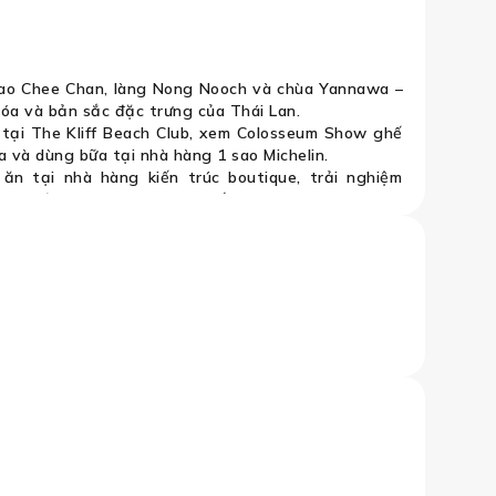
ao Chee Chan, làng Nong Nooch và chùa Yannawa –
óa và bản sắc đặc trưng của Thái Lan.
 tại The Kliff Beach Club, xem Colosseum Show ghế
a và dùng bữa tại nhà hàng 1 sao Michelin.
 ăn tại nhà hàng kiến trúc boutique, trải nghiệm
hương được chọn lọc trong suốt hành trình.