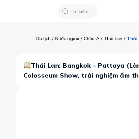
Chatbot
Tour Tet 2025
ASEAN Cup
Sống động phương n
Tìm kiếm
Vietravel
Về chúng tôi
Tạp chí du lịch
 / 
 / 
 / 
 / 
Du lịch
Nước ngoài
Châu Á
Thái Lan
Tin tức
Vận chuyển
Khảo sát tỷ lệ đạ
Tra cứu booking
Khuyến mãi
Thái Lan: Bangkok – Pattaya (Làn
Colosseum Show, trải nghiệm ẩm thự
Tin tức
Liên hệ