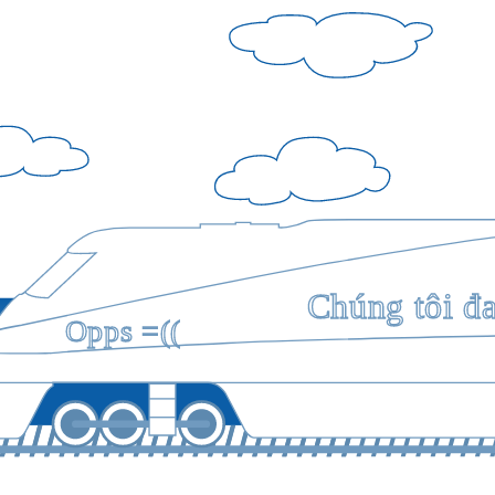
Chúng tôi đ
Opps =((