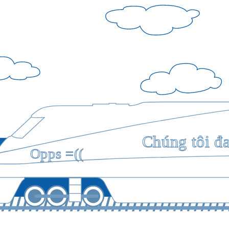
Chúng tôi đ
Opps =((