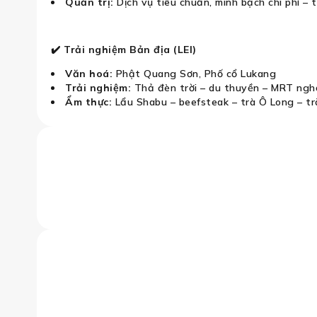
Quản trị:
Dịch vụ tiêu chuẩn, minh bạch chi phí – 
✔️ Trải nghiệm Bản địa (LEI)
Văn hoá:
Phật Quang Sơn, Phố cổ Lukang
Trải nghiệm:
Thả đèn trời – du thuyền – MRT ngh
Ẩm thực:
Lẩu Shabu – beefsteak – trà Ô Long – tr