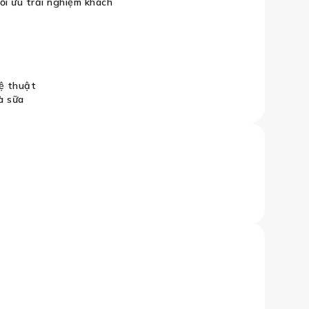
tối ưu trải nghiệm khách
ệ thuật
à sữa