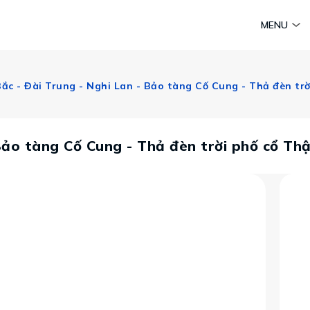
am
Huyền thoại Chăm Pa
Tinh hoa văn hoá biển
Sức sống 
MENU
Vietravel MICE
Vietravel Loyalty
Hành trình Caravan
t visa
 Bảo tàng Cố Cung - Thả đèn trời phố cổ T