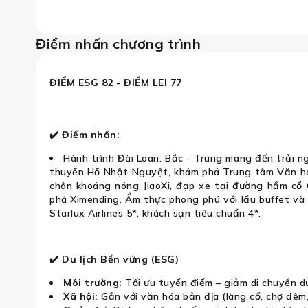
Điểm nhấn chương trình
ài Bắc - Đài Trung - Nghi Lan - Bảo
ĐIỂM ESG 82 - ĐIỂM LEI 77
✔️ Điểm nhấn:
Hành trình Đài Loan: Bắc - Trung mang đến trải 
thuyền Hồ Nhật Nguyệt, khám phá Trung tâm Văn hó
chân khoáng nóng JiaoXi, đạp xe tại đường hầm cổ 
phá Ximending. Ẩm thực phong phú với lẩu buffet và
Starlux Airlines 5*, khách sạn tiêu chuẩn 4*.
✔️ Du lịch Bền vững (ESG)
Môi trường:
Tối ưu tuyến điểm – giảm di chuyển d
Xã hội:
Gắn với văn hóa bản địa (làng cổ, chợ đêm