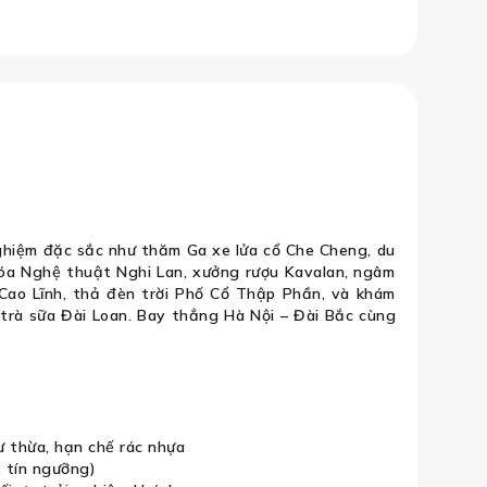
 tàng Cố Cung - Thả đèn trời phố cổ
nghiệm đặc sắc như thăm Ga xe lửa cổ Che Cheng, du
a Nghệ thuật Nghi Lan, xưởng rượu Kavalan, ngâm
Cao Lĩnh, thả đèn trời Phố Cổ Thập Phần, và khám
 trà sữa Đài Loan. Bay thẳng Hà Nội – Đài Bắc cùng
ư thừa, hạn chế rác nhựa
, tín ngưỡng)