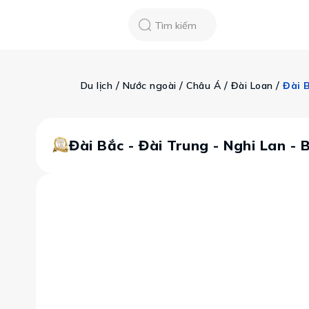
Chatbot
Tour Tet 2025
ASEAN Cup
Sống động phương n
Tìm kiếm
Vietravel
Về chúng tôi
Tạp chí du lịch
 / 
 / 
 / 
 / 
Du lịch
Nước ngoài
Châu Á
Đài Loan
Tin tức
Vận chuyển
Khảo sát tỷ lệ đạ
Tra cứu booking
Khuyến mãi
Đài Bắc - Đài Trung - Nghi Lan -
Tin tức
Liên hệ