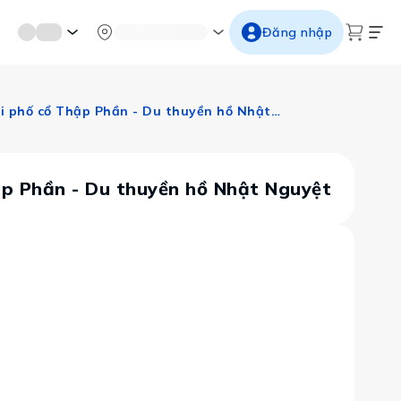
mới miền di sản
Từ cố đô đến thành thăng long
Ngắm ho
Đăng nhập
Đài Bắc - Đài Trung - Nghi Lan - Bảo tàng Cố Cung - Thả đèn trời phố cổ Thập Phần - Du thuyền hồ Nhật Nguyệt
hập Phần - Du thuyền hồ Nhật Nguyệt