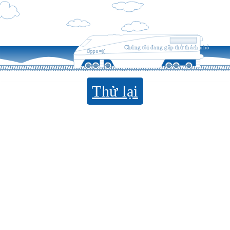
Chúng tôi đang gặp thử thách nhỏ
Opps =((
Thử lại