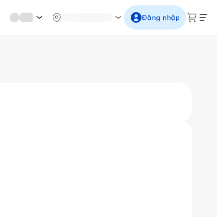
mới miền di sản
Từ cố đô đến thành thăng long
Ngắm ho
Đăng nhập