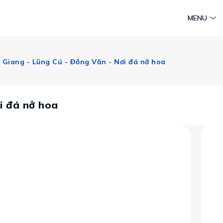
am
Huyền thoại Chăm Pa
Tinh hoa văn hoá biển
Sức sống 
MENU
Vietravel MICE
Vietravel Loyalty
 Giang - Lũng Cú - Đồng Văn - Nơi đá nở hoa
Hành trình Caravan
t visa
i đá nở hoa