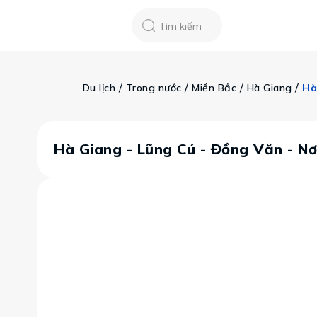
Chatbot
Tour Tet 2025
ASEAN Cup
Sống động phương n
Tìm kiếm
Vietravel
Về chúng tôi
Tạp chí du lịch
 / 
 / 
 / 
 / 
Du lịch
Trong nước
Miền Bắc
Hà Giang
Hà
Tin tức
Vận chuyển
Khảo sát tỷ lệ đạ
Tra cứu booking
Khuyến mãi
Hà Giang - Lũng Cú - Đồng Văn - Nơ
Tin tức
Liên hệ