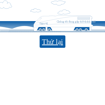
Chúng tôi đang gặp thử thách nhỏ
Opps =((
Thử lại