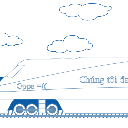
Chúng tôi đ
Opps =((