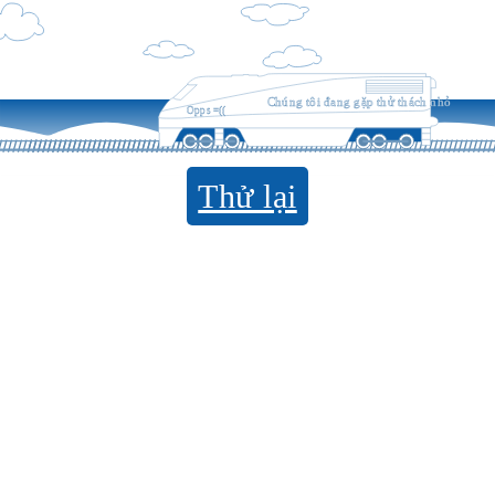
Chúng tôi đang gặp thử thách nhỏ
Opps =((
Thử lại