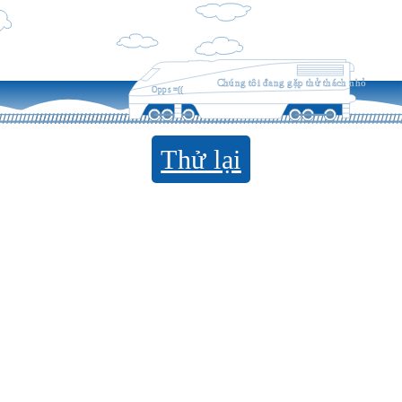
Chúng tôi đang gặp thử thách nhỏ
Opps =((
Thử lại