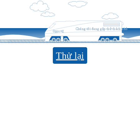
Chúng tôi đang gặp thử thách nhỏ
Opps =((
Thử lại