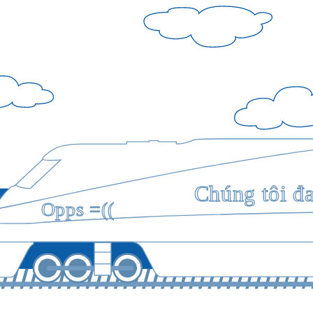
Chúng tôi đ
Opps =((