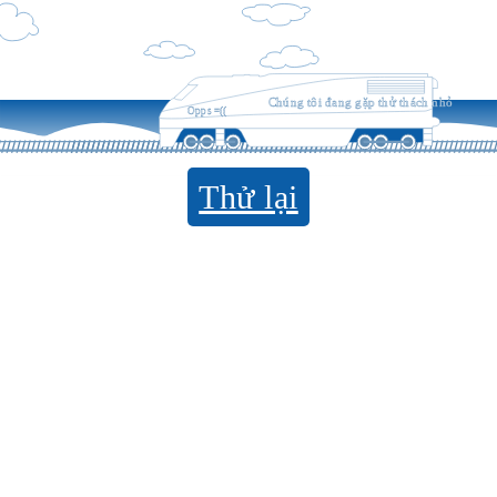
Chúng tôi đang gặp thử thách nhỏ
Opps =((
Thử lại