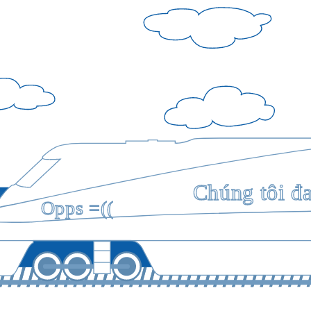
Chúng tôi đ
Opps =((