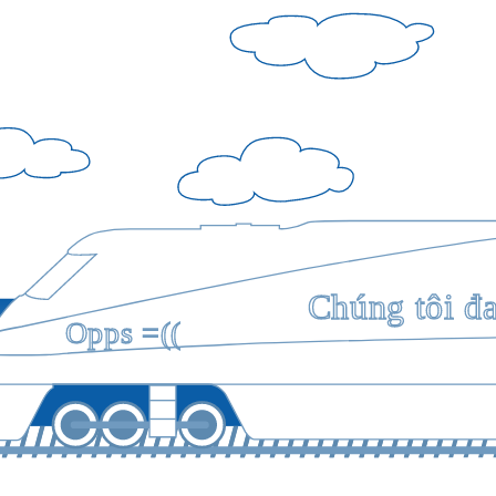
Chúng tôi đ
Opps =((