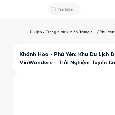
Chatbot
Tour Tet 2025
ASEAN Cup
Sống động phương n
Tìm kiếm
Vietravel
Về chúng tôi
Tạp chí du lịch
 / 
 / 
 / 
 / 
Du lịch
Trong nước
Miền Trung
...
Phú Yên
Tin tức
Vận chuyển
Khảo sát tỷ lệ đạ
Tra cứu booking
Khuyến mãi
Khánh Hòa - Phú Yên: Khu Du Lịch D
VinWonders - Trải Nghiệm Tuyến Ca
Tin tức
Liên hệ