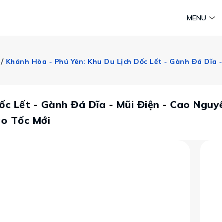
am
Huyền thoại Chăm Pa
Tinh hoa văn hoá biển
Sức sống 
MENU
Vietravel MICE
Vietravel Loyalty
 / 
Hành trình Caravan
t visa
ốc Lết - Gành Đá Dĩa - Mũi Điện - Cao Ngu
o Tốc Mới