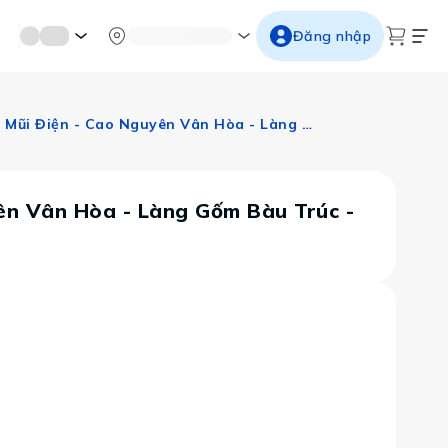
mới miền di sản
Từ cố đô đến thành thăng long
Ngắm ho
Đăng nhập
Khánh Hòa - Phú Yên: Khu Du Lịch Dốc Lết - Gành Đá Dĩa - Mũi Điện - Cao Nguyên Vân Hòa - Làng Gốm Bàu Trúc - VinWonders - Trải Nghiệm Tuyến Cao Tốc Mới
yên Vân Hòa - Làng Gốm Bàu Trúc -