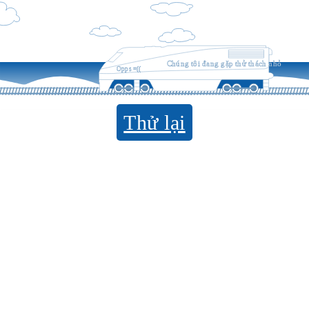
Chúng tôi đang gặp thử thách nhỏ
Opps =((
Thử lại