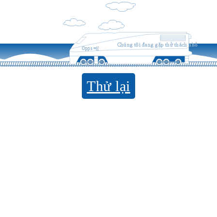
Chúng tôi đang gặp thử thách nhỏ
Opps =((
Thử lại