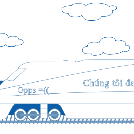
Chúng tôi đ
Opps =((