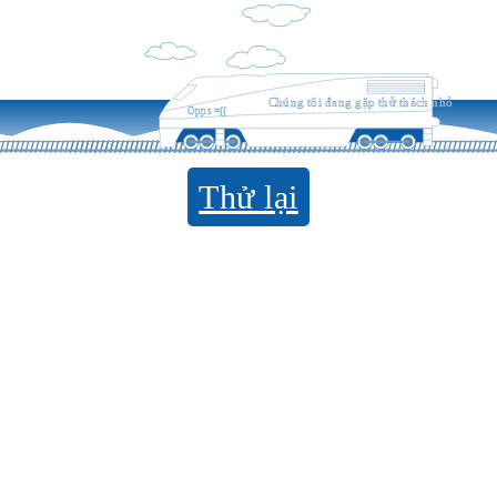
Chúng tôi đang gặp thử thách nhỏ
Opps =((
Thử lại