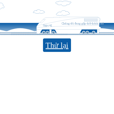
Chúng tôi đang gặp thử thách nhỏ
Opps =((
Thử lại