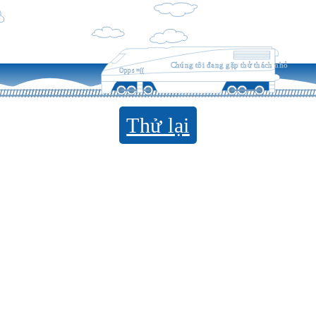
Chúng tôi đang gặp thử thách nhỏ
Opps =((
Thử lại