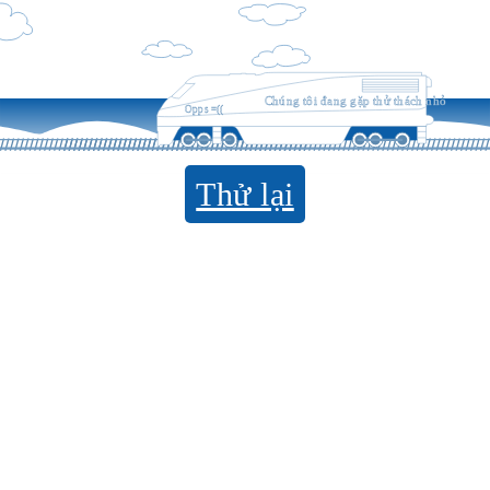
Chúng tôi đang gặp thử thách nhỏ
Opps =((
Thử lại