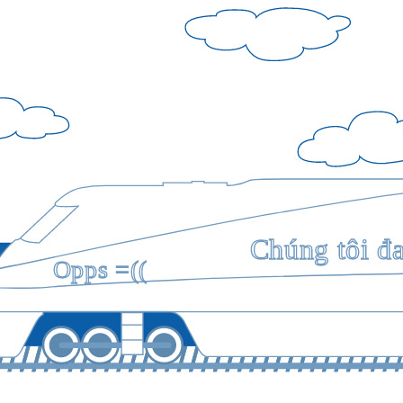
Chúng tôi đ
Opps =((