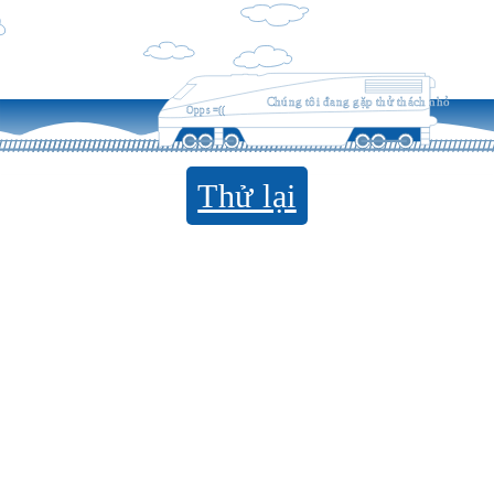
Chúng tôi đang gặp thử thách nhỏ
Opps =((
Thử lại