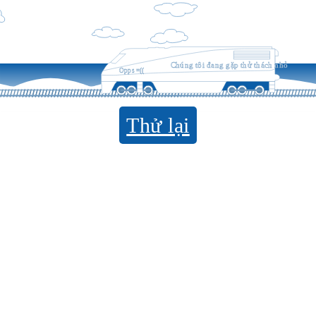
Chúng tôi đang gặp thử thách nhỏ
Opps =((
Thử lại