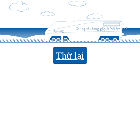
Chúng tôi đang gặp thử thách nhỏ
Opps =((
Thử lại