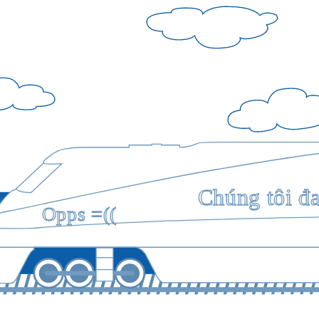
Chúng tôi đ
Opps =((