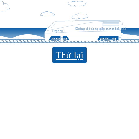
Chúng tôi đang gặp thử thách nhỏ
Opps =((
Thử lại