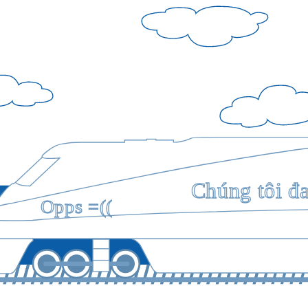
Chúng tôi đ
Opps =((