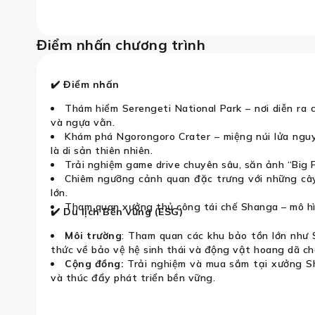
Tanzania:
Điểm nhấn chương trình
✔️
Điểm nhấn
Thám hiểm Serengeti National Park – nơi diễn ra 
và ngựa vằn.
Khám phá Ngorongoro Crater – miệng núi lửa ngu
là di sản thiên nhiên.
Trải nghiệm game drive chuyên sâu, săn ảnh “Big 
Chiêm ngưỡng cảnh quan đặc trưng với những cây
lớn.
Tham quan xưởng thủ công tái chế Shanga – mô hìn
✔️
Du lịch Bền vững (ESG)
Môi trường
: Tham quan các khu bảo tồn lớn như
thức về bảo vệ hệ sinh thái và động vật hoang dã ch
Cộng đồng:
Trải nghiệm và mua sắm tại xưởng Sh
và thúc đẩy phát triển bền vững.