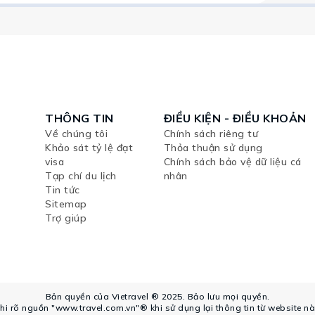
THÔNG TIN
ĐIỀU KIỆN - ĐIỀU KHOẢN
Về chúng tôi
Chính sách riêng tư
Khảo sát tỷ lệ đạt
Thỏa thuận sử dụng
visa
Chính sách bảo vệ dữ liệu cá
Tạp chí du lịch
nhân
Tin tức
Sitemap
Trợ giúp
Bản quyền của Vietravel ® 2025. Bảo lưu mọi quyền.
hi rõ nguồn "www.travel.com.vn"® khi sử dụng lại thông tin từ website nà