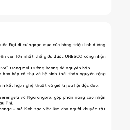
 Khám Phá Thế Giới Hoang Dã – Mùa
cuộc Đại di cư ngoạn mục của hàng triệu linh dương
yên vẹn lớn nhất thế giới, được UNESCO công nhận
Five” trong môi trường hoang dã nguyên bản.
 bao báp cổ thụ và hệ sinh thái thảo nguyên rộng
h kết hợp nghệ thuật và giá trị xã hội độc đáo.
 Serengeti và Ngorongoro, góp phần nâng cao nhận
âu Phi.
anga – mô hình tạo việc làm cho người khuyết tật