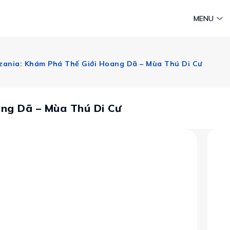
am
Huyền thoại Chăm Pa
Tinh hoa văn hoá biển
Sức sống 
MENU
Vietravel MICE
Vietravel Loyalty
zania: Khám Phá Thế Giới Hoang Dã – Mùa Thú Di Cư
Hành trình Caravan
t visa
ang Dã – Mùa Thú Di Cư