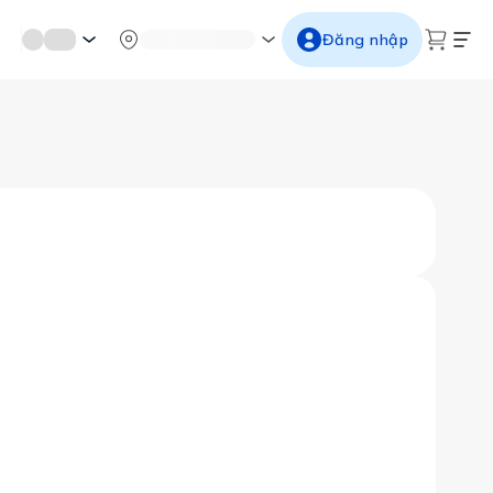
mới miền di sản
Từ cố đô đến thành thăng long
Ngắm ho
Đăng nhập