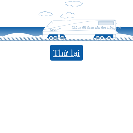
Chúng tôi đang gặp thử thách nhỏ
Opps =((
Thử lại