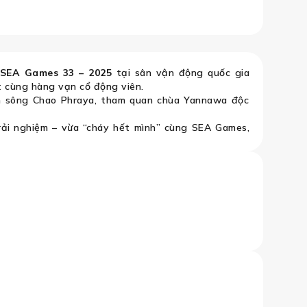
 SEA Games 33 – 2025
tại sân vận động quốc gia
t cùng hàng vạn cổ động viên.
n sông Chao Phraya, tham quan chùa Yannawa độc
trải nghiệm – vừa “cháy hết mình” cùng SEA Games,
hướng dẫn viên đồng hành, hỗ trợ xuyên suốt.