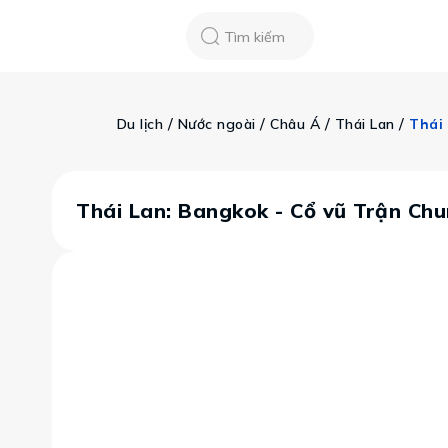
Chatbot
Tour Tet 2025
ASEAN Cup
Sống động phương n
Tìm kiếm
Vietravel
Về chúng tôi
Tạp chí du lịch
 / 
 / 
 / 
 / 
Du lịch
Nước ngoài
Châu Á
Thái Lan
Thái
Tin tức
Vận chuyển
Khảo sát tỷ lệ đạ
Tra cứu booking
Khuyến mãi
Thái Lan: Bangkok - Cổ vũ Trận C
Tin tức
Liên hệ