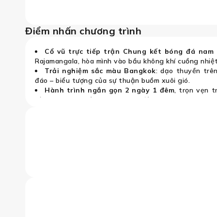
Điểm nhấn chương trình
Cổ vũ trực tiếp trận Chung kết bóng đá nam
Rajamangala, hòa mình vào bầu không khí cuồng nhiệ
Trải nghiệm sắc màu Bangkok
: dạo thuyền trê
đáo – biểu tượng của sự thuận buồm xuôi gió.
Hành trình ngắn gọn 2 ngày 1 đêm
, trọn vẹn 
vừa khám phá một Bangkok sôi động.
Dịch vụ chuyên nghiệp từ Vietravel: trưởng đoàn, 