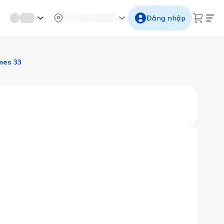
mới miền di sản
Từ cố đô đến thành thăng long
Ngắm ho
Đăng nhập
mes 33