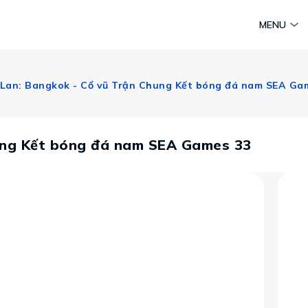
am
Huyền thoại Chăm Pa
Tinh hoa văn hoá biển
Sức sống 
MENU
Vietravel MICE
Vietravel Loyalty
 Lan: Bangkok - Cổ vũ Trận Chung Kết bóng đá nam SEA Ga
Hành trình Caravan
t visa
hung Kết bóng đá nam SEA Games 33