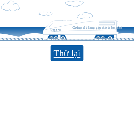
Chúng tôi đang gặp thử thách nhỏ
Opps =((
Thử lại