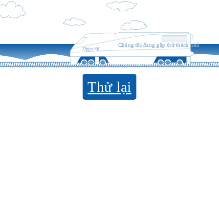
Chúng tôi đang gặp thử thách nhỏ
Opps =((
Thử lại