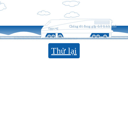
Chúng tôi đang gặp thử thách nhỏ
Opps =((
Thử lại