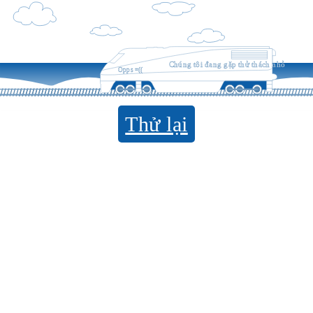
Chúng tôi đang gặp thử thách nhỏ
Opps =((
Thử lại