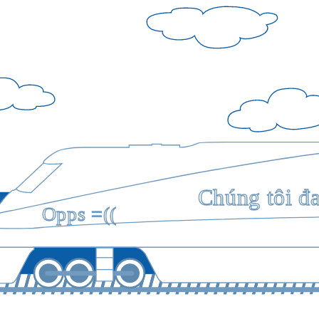
Chúng tôi đ
Opps =((